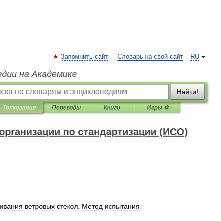
Запомнить сайт
Словарь на свой сайт
RU
едии на Академике
Найти!
Толкования
Переводы
Книги
Игры ⚽
рганизации по стандартизации (ИСО)
аивания
ветровых
стекол
.
Метод
испытания