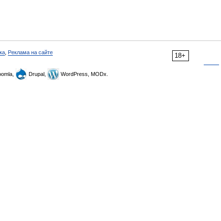
ка
,
Реклама на сайте
18+
omla,
Drupal,
WordPress, MODx.