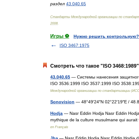
раздел
43
.
040
.
65
Стандарты
Международной
организации
по
стандарт
2008
.
Игры ⚽
Нужно решить контрольную?
ISO 3467:1975
Смотреть что такое "ISO 3468:1989"
43.040.65
— Системы нанесения защитного 
ISO 3536:1999 ISO 3537:1999 ISO 3538:1
Международной организации по стандартизации (ИС
Sonovision
— 48°49′24″N 02°22′19″E / 48
Hodja
— Nasr Eddin Hodja Nasr Eddin Hodja
mythique de la culture musulmane qui aurait
en Français
Jha
— Nasr Eddin Hodja Nasr Eddin Hodja da