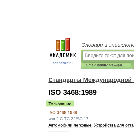
Словари и энциклоп
academic.ru
Стандарты Международной организации по стандартизации (ИСО)
Стандарты Международной о
ISO 3468:1989
Толкование
ISO
3468:1989
изд
.
2
C
TC
22
/
SC
17
Автомобили
легковые
.
Устройства
для
отт
—————