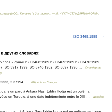
изации
(
ИСО
).
Каталог
(
в
2
-
х
частях
). —
М
.
:
ФГУП
«
СТАНДАРТИНФОРМ
»
.
ISO 3469:1989
 в других словарях:
слоя и сушки ISO 3468:1989 ISO 3469:1989 ISO 3470:1989
997 ISO 3917:1999 ISO 5740:1982 ISO 5897:1998 …
Стандарты
О)
.82333, 2.37194 …
Wikipédia en Français
 dans un parc à Ankara Nasr Eddin Hodja est un ouléma
 vécu en Turquie, à une date indéterminée entre le XIII …
Wikipédia
ns un parc à Ankara Nasr Eddin Hodja est un ouléma mythique