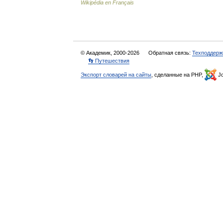
Wikipédia en Français
© Академик, 2000-2026
Обратная связь:
Техподдерж
👣 Путешествия
Экспорт словарей на сайты
, сделанные на PHP,
Jo